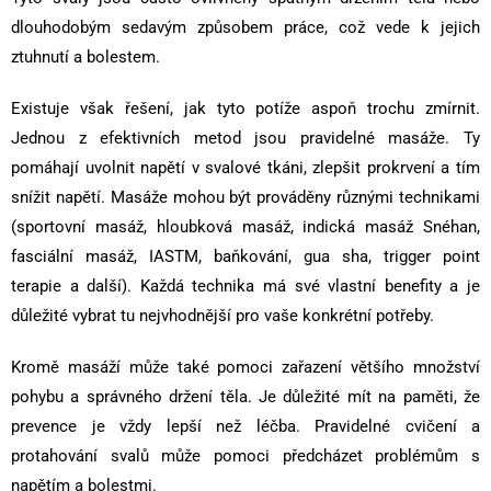
dlouhodobým sedavým způsobem práce, což vede k jejich
ztuhnutí a bolestem.
Existuje však řešení, jak tyto potíže aspoň trochu zmírnit.
Jednou z efektivních metod jsou pravidelné masáže. Ty
pomáhají uvolnit napětí v svalové tkáni, zlepšit prokrvení a tím
snížit napětí. Masáže mohou být prováděny různými technikami
(sportovní masáž, hloubková masáž, indická masáž Snéhan,
fasciální masáž, IASTM, baňkování, gua sha, trigger point
terapie a další). Každá technika má své vlastní benefity a je
důležité vybrat tu nejvhodnější pro vaše konkrétní potřeby.
Kromě masáží může také pomoci zařazení většího množství
pohybu a správného držení těla. Je důležité mít na paměti, že
prevence je vždy lepší než léčba. Pravidelné cvičení a
protahování svalů může pomoci předcházet problémům s
napětím a bolestmi.