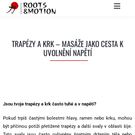
TRAPÉZY A KRK – MASÁŽE JAKO CESTA K
UVOLNĚNÍ NAPĚTÍ
Jsou tvoje trapézy a krk často tuhé a v napětí?
Pokud trpíš častými bolestmi hlavy, ramen nebo krku, mohou
být příčinou potíží přetížené trapézy a další svaly v oblasti šíje.
Tyto svaly jsou často ovlivněny špatným držením těla nebo